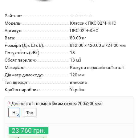
Рейтинг:
Модель:
Классик ПКС 02 Ч-КНС
Артикул:
ПКС 02 Ч-КНС
Вага:
80.00
кг
Розміри (Д x Ш x В):
812.00 x 420.00 x 721.00 мм
Потужність (кВт):
18
Обсяг парилки:
18 м3
Матеріал:
Кожух з нержавіючої сталі
Діаметр димоходу:
120 мм
Тип дверцят:
виносна
Країна виробник:
Україна
Дверцята з термостійким склом 200х200мм:
Ні
Так
23 760 грн.