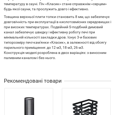
температуру в сауні. Піч «Класик» стане справжнім «серцем»
будь-якої сауни, та прослужить довго і ефективно.
Товщина верхньої плити топки становить 8 мм, що забезпечує
довговічність при експлуатації в кислотовмісних середовищах і
при високих температурах. Подвійний S-подібний димовий
канал забезпечує швидку і ефективну роботу печі при
мінімальній кількості закладки дров. Існує 3-и базових
типорозміру печі-кам'янки «Класик», в залежності від обсягу
парильного приміщення: до 12 м3, 18 м3, 26 м3.
Конструкція моделі розроблена в двох варіаціях: з виносним
паливним каналом і без нього.
Рекомендовані товари