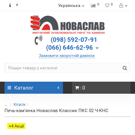
0
0
Українська
(098) 592-07-91
(066) 646-62-96
Замовити зворотній дзвінок
Каталог
: 0
...
Класік
Печь-кам'янка Новаслав Классик ПКС 02 Ч-КНС
+4 Акції