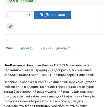
Є в наявності
-
До кошика
+
0
Опис
Відгуки (0)
Питання - Відповідь
Піч-Кам'янка Новаслав Класик ПКС 02 Ч з кожухом із
нержавіючої сталі
- Традиційна і добротна, піч-кам'янка
«Класик» найоптимальніший і надійний варіант для лазні.
Перевірена часом піч-кам'янка для лазні зарекомендувала
себе як одна з кращих, на основі її спеціальної конструкції
топки був створений весь модельний ряд наших кам'янок.
Конструкція печі забезпечує швидкий і ефективний нагрів
парної, а камені обігріваються з усіх боків, швидко
акумулюють тепло і тривалий час зберігають високу