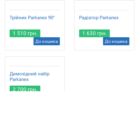
Трійник Parkanex 90°
Радіатор Parkanex
1 510 грн.
1 630 грн.
До кошика
До кошика
Димохідний набір
Parkanex
2 700 грн.
До кошика
Показано з 1 по 15 із 15 (всього 2 сторінок)