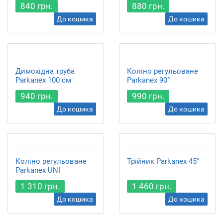
840 грн.
880 грн.
До кошика
До кошика
Димохідна труба
Коліно регульоване
Parkanex 100 см
Parkanex 90°
940 грн.
990 грн.
До кошика
До кошика
Коліно регульоване
Трійник Parkanex 45°
Parkanex UNI
1 310 грн.
1 460 грн.
До кошика
До кошика